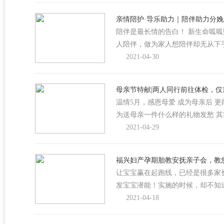
亲情陪护·导乐助力｜陪伴助力分
陪伴是最长情的告白！ 新生命呱呱
人陪伴，做为家人想陪伴却无从下
2021-04-30
母亲节特献|两人同行前往体检，仅需
温情5月，感恩母爱 成为母亲后 更
为送母亲一件什么样的礼物发愁 
2021-04-29
福兴妇产孕期胎教安抚亲子会，教
让宝宝赢在起跑线，已经是很多家
发宝宝潜能！实施的时候，却不知
2021-04-18