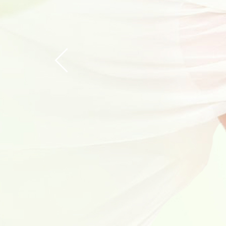
遇鉴“非遗”｜福兴妇产中秋孕妈欢
2021年7月25日 中国第56项世
角 对大多人而言 这是一片神奇的土
2021-09-06
【招募】第32季月子餐品鉴会活动
十月怀胎一朝分娩 坐月子是宝妈们
透支 身体虚弱 那么坐月子期间 宝
2021-08-20
“相伴5年·幸福稳稳”福兴妇产医院
时光荏苒，岁月如梭 5年风雨兼程，
年庆典直播 倾情5载 感恩而启 精彩
2021-08-16