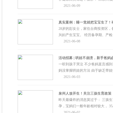
2021-06-09
真实案例：睡一觉就把宝宝生了！
28岁的彭女士，家住台商投资区
兴妇产生宝宝。 经历备孕期、产
2021-06-08
活动招募 | 哄娃不崩溃，新手爸
一听到孩子哭泣 不少爸妈直言感到
妈没掌握哄娃的方法 由于缺乏带
2021-06-03
泉州人放开生！关注三孩生育政策
昨天最爆炸的消息莫过于： 三孩
孕，宝妈们一般年龄相对较大， 35
2021-06-02