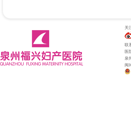
关
联系
医
泉
闽I