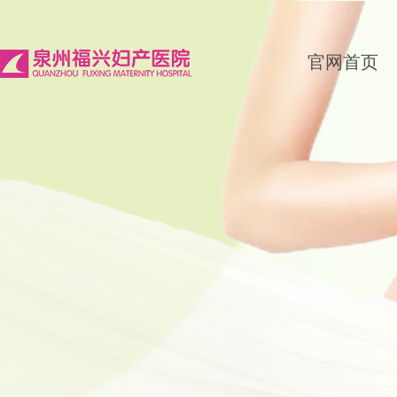
官网首页
女性健康体检套餐，3款选择，款
金秋好时节，孕妈享福利 福兴妇产
最高可推荐5人，即最高500元奖
2021-10-06
白衣逆行，挑灯夜战！福兴妇产医
面对新一轮严峻的防疫形势，本周
号召， 先后 召集 三批 医 护人员
2021-09-20
福兴妇产中秋“云”团圆，免费坐月
海上升明月，天涯共此时 疫情之下，
（周日）晚19:0021:00 直播间限
2021-09-15