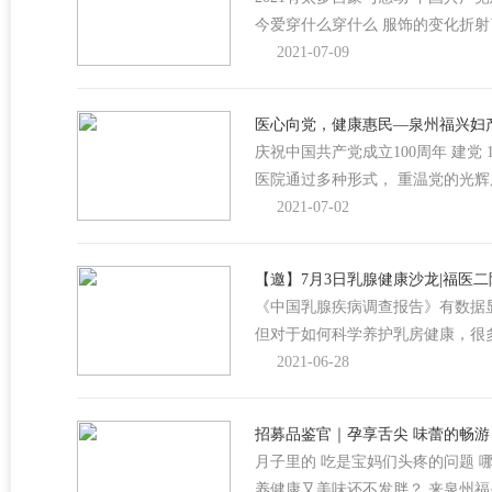
今爱穿什么穿什么 服饰的变化折
2021-07-09
医心向党，健康惠民—泉州福兴妇产
庆祝中国共产党成立100周年 建党 1
医院通过多种形式， 重温党的光辉
2021-07-02
【邀】7月3日乳腺健康沙龙|福医
《中国乳腺疾病调查报告》有数据显
但对于如何科学养护乳房健康，很
2021-06-28
招募品鉴官｜孕享舌尖 味蕾的畅游
月子里的 吃是宝妈们头疼的问题 
养健康又美味还不发胖？ 来泉州福