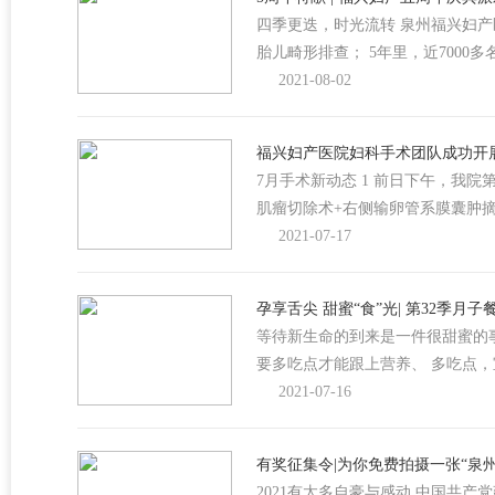
四季更迭，时光流转 泉州福兴妇产
胎儿畸形排查； 5年里，近7000
2021-08-02
福兴妇产医院妇科手术团队成功开
7月手术新动态 1 前日下午，我
肌瘤切除术+右侧输卵管系膜囊肿
2021-07-17
孕享舌尖 甜蜜“食”光| 第32季月
等待新生命的到来是一件很甜蜜的事
要多吃点才能跟上营养、 多吃点，
2021-07-16
有奖征集令|为你免费拍摄一张“泉
2021有太多自豪与感动 中国共产