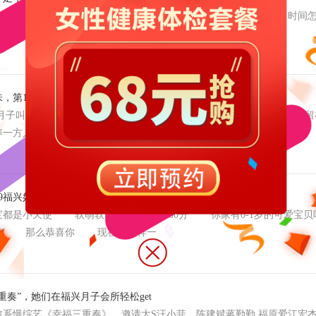
睁眼 突然意识到 不知不觉，国庆节假期快要结束了 时间怎
日常休息不就好了 新手爸妈往往因
，第11季月子餐品鉴会招募
叫坐月内 闽南人坐月子，用闽南语形容产妇在产后一个月内要留在
养一方人，一粒米食百人，不同区域的人就会有不同
019福兴妇产第二届台历宝宝有奖征集火爆开启!
是小天使 软萌软萌，治愈能力100分 你家有0-1岁的可爱
表情 那么恭喜你 现在有这样一
重奏”，她们在福兴月子会所轻松get
慢综艺《幸福三重奏》，邀请大S汪小菲、陈建斌蒋勤勤,福原爱江宏杰