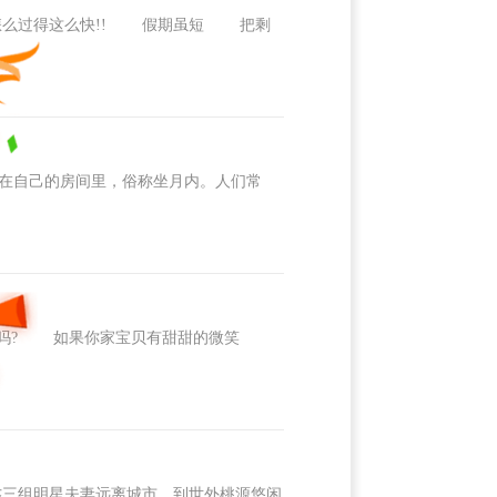
么过得这么快!! 假期虽短 把剩
自己的房间里，俗称坐月内。人们常
宝贝吗? 如果你家宝贝有甜甜的微笑
三组明星夫妻远离城市，到世外桃源悠闲