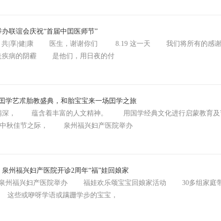
办联谊会庆祝“首届中囯医师节”
卫 共|享|健|康 医生，谢谢你们 8.19 这一天 我们将所有的
走疾病的阴霾 是他们，用日夜的付
届囯学艺朮胎教盛典，和胎宝宝来一场囯学之旅
， 蕴含着丰富的人文精神。 用国学经典文化进行启蒙教育及
中秋佳节之际， 泉州福兴妇产医院举办
泉州福兴妇产医院开诊2周年“福”娃回娘家
泉州福兴妇产医院举办 福娃欢乐颂宝宝回娘家活动 30多组家庭
 这些或咿呀学语或蹒跚学步的宝宝，