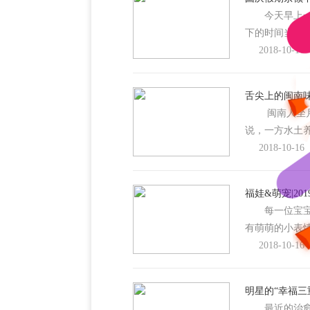
今天早上一
下的时间当做
2018-10-16
舌尖上的闽南味
闽南人坐月子
说，一方水土
2018-10-16
福娃&萌宠|2
每一位宝宝都
有萌萌的小
2018-10-16
明星的“幸福三
最近的治愈系