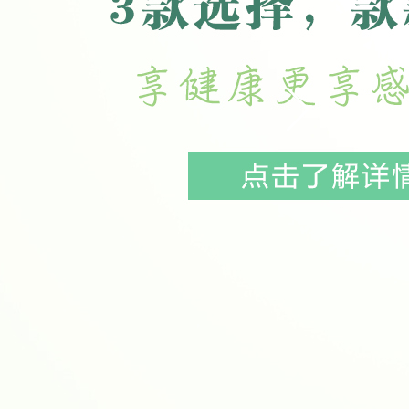
让产房变得温暖不再冰冷，她就是助产
,提高危重病人抢救成功率,泉州市麻醉医
有传说故事! 各位锦鲤都是用实锤征