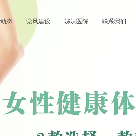
闻动态
党风建设
姊妹医院
联系我们
标志着无痛分娩有望逐步在全国推广 。
选大赛投票结果 新鲜出炉啦 话不
注医疗方面的动态 世界瞬息万变，