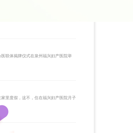
兴妇产的月子故事。 福兴妇产集四维彩
心医联体揭牌仪式在泉州福兴妇产医院举
家里度假，这不，住在福兴妇产医院月子