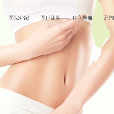
医院介绍
医疗团队
科室导航
新
文的＂无痛（镇痛）分娩＂，在福兴妇产已经开展3年了
月20日，国家卫健委官网发布《关于开展分娩镇痛试点工作的通知》， 这
这篇文章主要说了什么! 通知决定，
产第二届台历宝宝有奖征集结果揭晓!
爸宝妈泥萌好 大家期盼已久的 2019年福兴妇产台历宝宝评
看~ 本次福娃萌宠福兴妇产第
生汇聚福兴妇产，共话妇产暨腔镜新进展
 似乎每天都有很多大事在发生 作为一家妇产医院 当然尤其关
 11月5日，举世瞩目的首届中国国际进