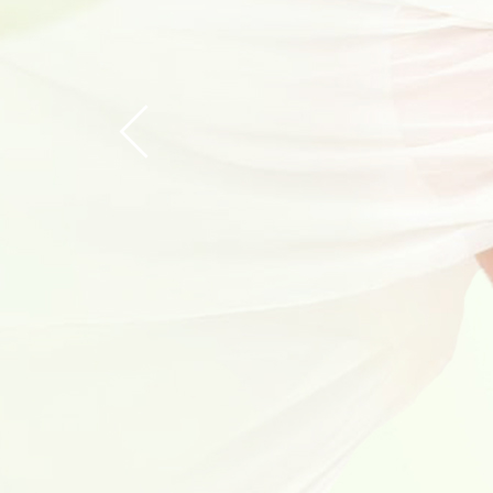
我是福兴妇产
在充满了紧张
士。助产士每
2018-11-15
洛江区2018
为深入扎实地
学质量控制中
2018-11-06
福兴好孕锦鲤火
要说今年啥最
服你! /福
2018-11-06