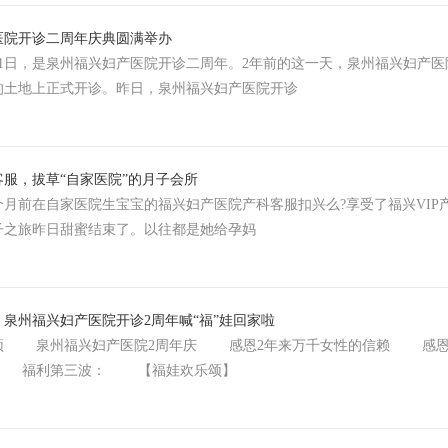
医院开诊二周年庆典圆满举办
月1日，是泉州福兴妇产医院开诊二周年。2年前的这一天，泉州福兴妇产
的土地上正式开诊。昨日，泉州福兴妇产医院开诊
服，拔草“自家医院”的月子会所
前在自家医院生宝宝的福兴妇产医院产科客服扣兴么?享受了福兴VIP产
子之旅昨日甜蜜结束了。以往都是她给孕妈
泉州福兴妇产医院开诊2周年喊“福”娃回家啦
泉州福兴妇产医院2周年庆 感恩2年来万千女性的信赖 感恩2
赞 福利第三波： 【福娃欢乐颂】