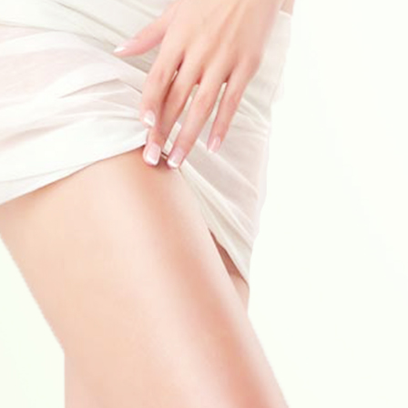
助产士，我用无痛（镇痛）分娩轻松顺产宝宝
氛围的产房中，总有一个人，面带笑容，陪你一起迎接新生命的到来，
天忙碌的工作着，看似循环往复的流程，实则平凡而不简
年基层医疗机构急救知识培训班在福兴妇产医院成功举办
开展医疗急救培训工作,进一步提高泉州市基层医院医务人员的急救水平
心联合泉州市急诊急救医学质量控制
了!另有婴儿推车1元起拍、好奇9.9元秒杀…
火， 锦鲤小可爱可能自己都红的一脸懵逼! 不分宗教信仰，没
兴好孕锦鲤 / 带着好货来袭啦!