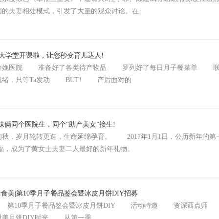
同的夫妻相处模式，引发了大量的观众讨论。在
大学堂开课啦，让您秒变育儿达人!
娩医院 准备好了各类待产物品 罗列好了每日月子餐菜单 联
就绪，只等Ta发动 BUT! 产后面对的
妹俩同个医院生，同个“助产美女”接生!
，岁月轮转更迭，生命延绵孕育。 2017年1月1日，公历新年的第
甸幸福，成为了黄女士夫妻二人最好的新年礼物。
全食美|第10季月子餐品鉴会暨冰皮月饼DIY招募
第10季月子餐品鉴会暨冰皮月饼DIY 活动特邀 资深西点师 
美月饼DIY时光 从第一季