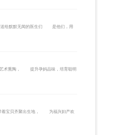
感谢送给默默无闻的医生们 是他们，用
艺术熏陶， 提升孕妈品味，培育聪明
带着宝贝齐聚出生地， 为福兴妇产欢