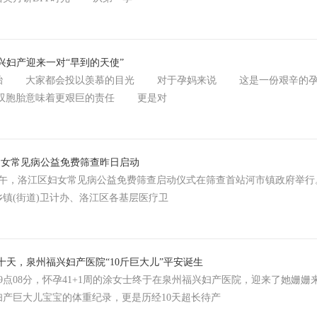
兴妇产迎来一对“早到的天使”
 大家都会投以羡慕的目光 对于孕妈来说 这是一份艰辛的孕
双胞胎意味着更艰巨的责任 更是对
区妇女常见病公益免费筛查昨日启动
午，洛江区妇女常见病公益免费筛查启动仪式在筛查首站河市镇政府举行
镇(街道)卫计办、洛江区各基层医疗卫
十天，泉州福兴妇产医院“10斤巨大儿”平安诞生
点08分，怀孕41+1周的涂女士终于在泉州福兴妇产医院，迎来了她姗姗来
妇产巨大儿宝宝的体重纪录，更是历经10天超长待产