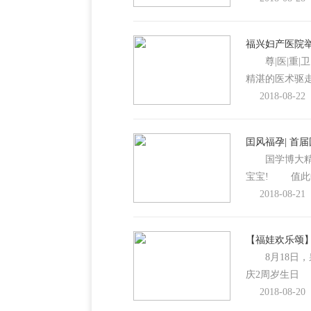
福兴妇产医院举
尊|医|重|
精湛的医术驱
2018-08-22
囯风福孕| 首
国学博大精深
宝宝! 值此
2018-08-21
【福娃欢乐颂】
8月18日，
庆2周岁生日
2018-08-20