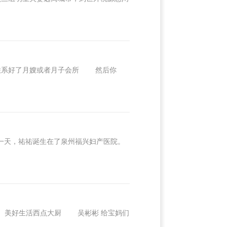
系好了月嫂或者月子会所 然后你
一天，祐祐诞生在了泉州福兴妇产医院。
美好生活西点大厨 吴彬彬 给宝妈们