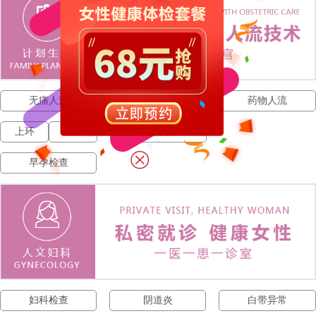
无痛人流
人流费用
药物人流
上环
取环
宫外孕
早孕检查
妇科检查
阴道炎
白带异常