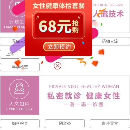
无痛人流
人流费用
药物人流
上环
取环
宫外孕
早孕检查
妇科检查
阴道炎
白带异常