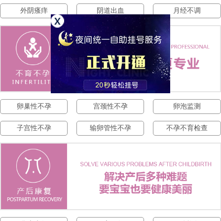
外阴瘙痒
阴道出血
月经不调
卵巢性不孕
宫颈性不孕
卵泡监测
子宫性不孕
输卵管性不孕
不孕不育检查