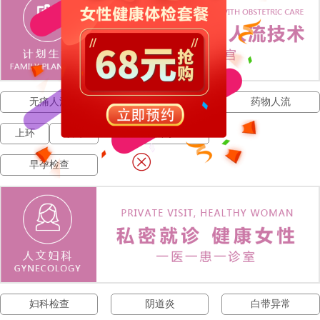
无痛人流
人流费用
药物人流
上环
取环
宫外孕
早孕检查
妇科检查
阴道炎
白带异常