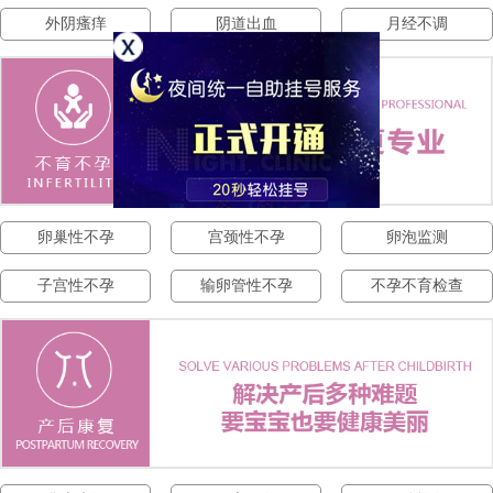
外阴瘙痒
阴道出血
月经不调
卵巢性不孕
宫颈性不孕
卵泡监测
子宫性不孕
输卵管性不孕
不孕不育检查