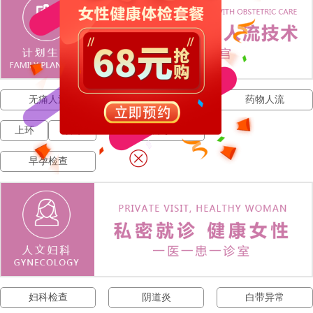
无痛人流
人流费用
药物人流
上环
取环
宫外孕
早孕检查
妇科检查
阴道炎
白带异常